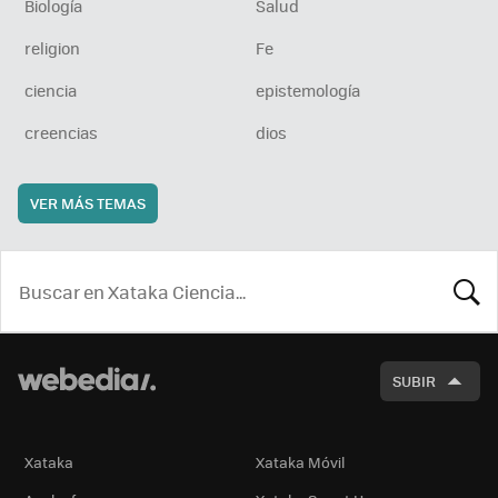
Biología
Salud
religion
Fe
ciencia
epistemología
creencias
dios
VER MÁS TEMAS
BUSCA
SUBIR
Xataka
Xataka Móvil