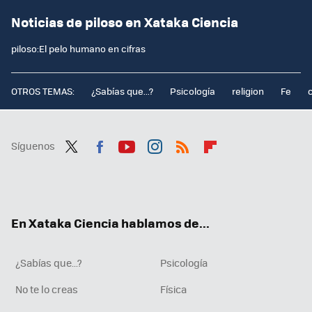
Noticias de piloso en Xataka Ciencia
piloso:El pelo humano en cifras
OTROS TEMAS:
¿Sabías que...?
Psicología
religion
Fe
Síguenos
Twit
Fac
You
Inst
RSS
Flip
ter
ebo
tub
agr
boa
ok
e
am
rd
En Xataka Ciencia hablamos de...
¿Sabías que...?
Psicología
No te lo creas
Física