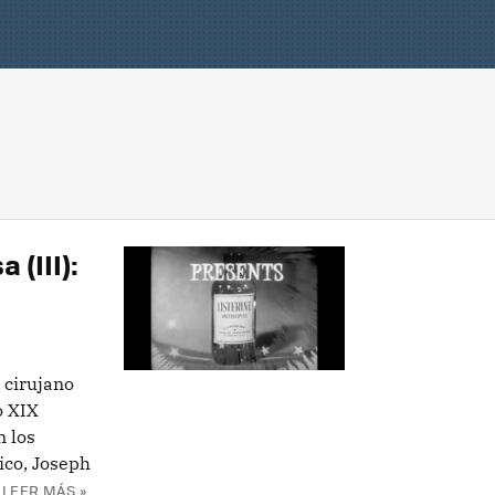
 (III):
l cirujano
o XIX
n los
ico, Joseph
LEER MÁS »