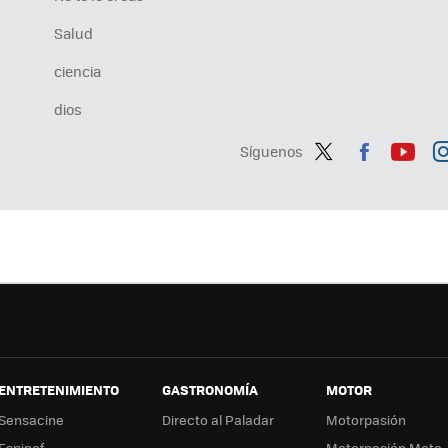
Salud
ciencia
dios
Síguenos
Twit
Fac
You
In
ter
ebo
tub
ag
ok
e
a
ENTRETENIMIENTO
GASTRONOMÍA
MOTOR
Sensacine
Directo al Paladar
Motorpasión
Espinof
Motorpasión Moto