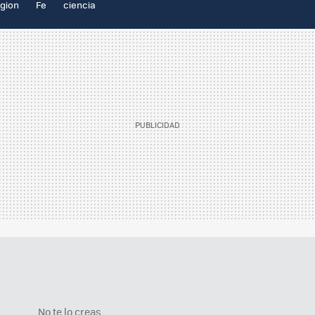
igion
Fe
ciencia
No te lo creas