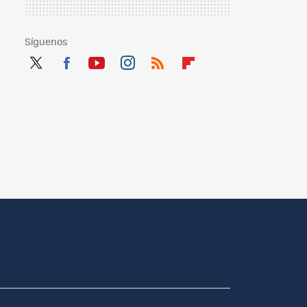
Síguenos
Twit
Fac
You
Inst
RSS
Flip
ter
ebo
tub
agr
boa
ok
e
am
rd