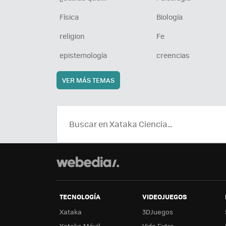
Física
Biología
religion
Fe
epistemología
creencias
VER MÁS TEMAS
TECNOLOGÍA
VIDEOJUEGOS
Xataka
3DJuegos
Xataka Móvil
Vida Extra