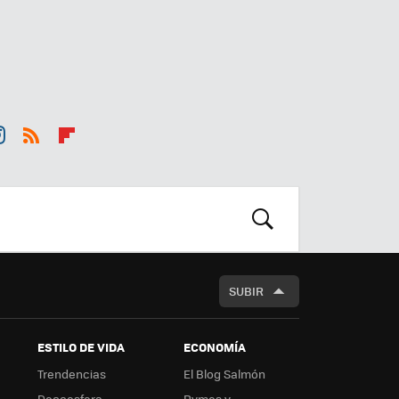
st
RSS
Flip
r
boa
m
rd
BUSCAR
SUBIR
ESTILO DE VIDA
ECONOMÍA
Trendencias
El Blog Salmón
Decoesfera
Pymes y