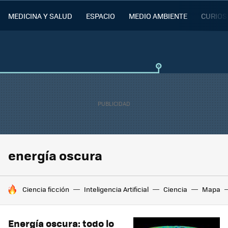
MEDICINA Y SALUD
ESPACIO
MEDIO AMBIENTE
CURIOS
energía oscura
HOY SE HABLA DE
Ciencia ficción
Inteligencia Artificial
Ciencia
Mapa
Energía oscura: todo lo