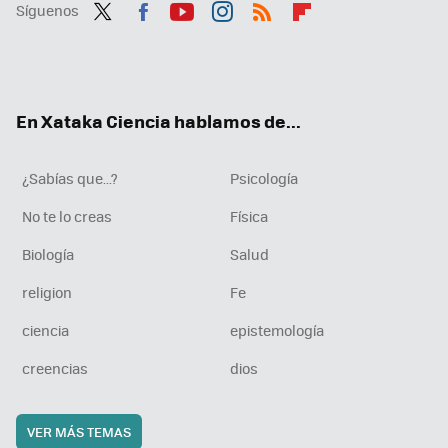
Síguenos
Twit
Fac
You
Inst
RSS
Flip
ter
ebo
tub
agr
boa
ok
e
am
rd
En Xataka Ciencia hablamos de...
¿Sabías que...?
Psicología
No te lo creas
Física
Biología
Salud
religion
Fe
ciencia
epistemología
creencias
dios
VER MÁS TEMAS