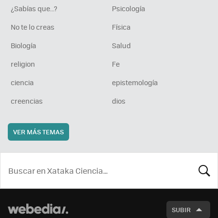
¿Sabías que...?
Psicología
No te lo creas
Física
Biología
Salud
religion
Fe
ciencia
epistemología
creencias
dios
VER MÁS TEMAS
BUSCA
SUBIR