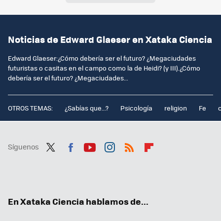
Noticias de Edward Glaeser en Xataka Ciencia
Edward Glaeser:¿Cómo debería ser el futuro? ¿Megaciudades
futuristas o casitas en el campo como la de Heidi? (y III).¿Cómo
debería ser el futuro? ¿Megaciudades...
OTROS TEMAS:
¿Sabías que...?
Psicología
religion
Fe
Síguenos
Twit
Fac
You
Inst
RSS
Flip
ter
ebo
tub
agr
boa
ok
e
am
rd
En Xataka Ciencia hablamos de...