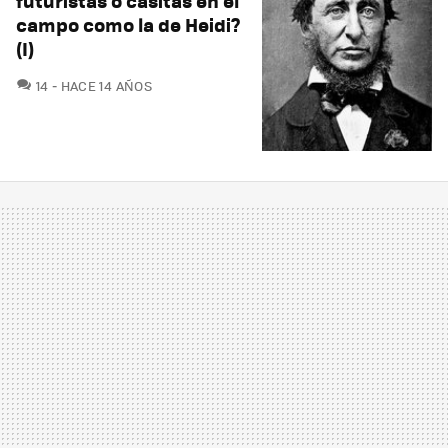
futuristas o casitas en el
campo como la de Heidi?
(I)
COMENTARIOS
14
HACE 14 AÑOS