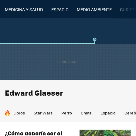
MEDICINA Y SALUD
ESPACIO
MEDIO AMBIENTE
CURIOS
Edward Glaeser
HOY SE HABLA DE
Libros
Star Wars
Perro
China
Espacio
Cereb
¿Cómo debería ser el