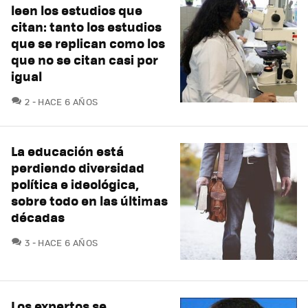
leen los estudios que
citan: tanto los estudios
que se replican como los
que no se citan casi por
igual
COMENTARIOS
2
HACE 6 AÑOS
La educación está
perdiendo diversidad
política e ideológica,
sobre todo en las últimas
décadas
COMENTARIOS
3
HACE 6 AÑOS
Los expertos se