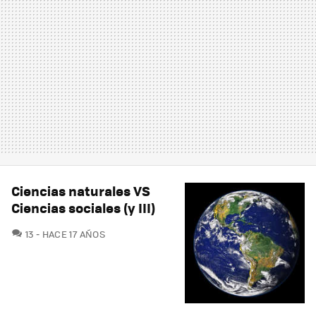
Ciencias naturales VS
Ciencias sociales (y III)
COMENTARIOS
13
HACE 17 AÑOS