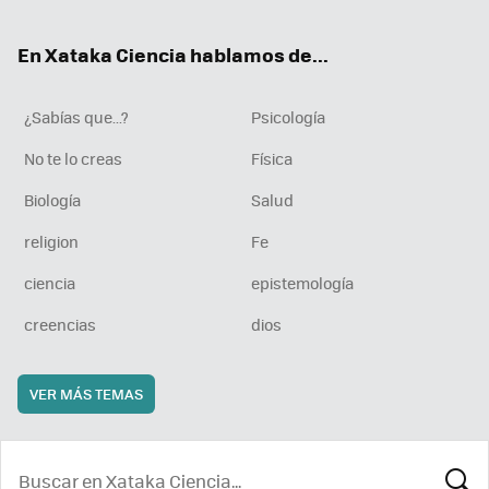
ter
ebo
tub
agr
boa
ok
e
am
rd
En Xataka Ciencia hablamos de...
¿Sabías que...?
Psicología
No te lo creas
Física
Biología
Salud
religion
Fe
ciencia
epistemología
creencias
dios
VER MÁS TEMAS