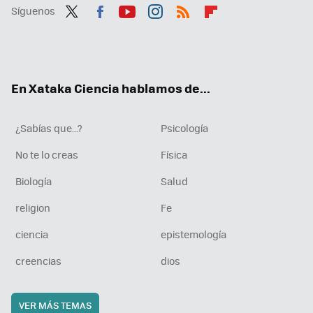
Síguenos
Twit
Fac
You
Inst
RSS
Flip
ter
ebo
tub
agr
boa
ok
e
am
rd
En Xataka Ciencia hablamos de...
¿Sabías que...?
Psicología
No te lo creas
Física
Biología
Salud
religion
Fe
ciencia
epistemología
creencias
dios
VER MÁS TEMAS