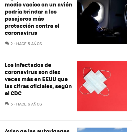
medio vacíos en un avión
podría brindar a los
pasajeros más
protección contra el
coronavirus
COMENTARIOS
2
HACE 5 AÑOS
Los infectados de
coronavirus son diez
veces más en EEUU que
las cifras oficiales, según
el CDC
COMENTARIOS
3
HACE 6 AÑOS
Aviso de las autoridades