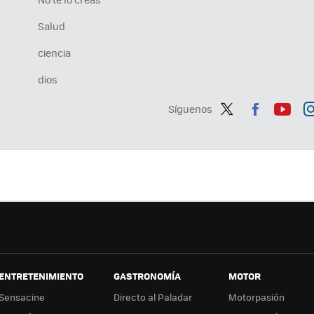
Salud
ciencia
dios
Síguenos
Twit
Fac
You
In
ter
ebo
tub
ag
ok
e
a
ENTRETENIMIENTO
GASTRONOMÍA
MOTOR
Sensacine
Directo al Paladar
Motorpasión