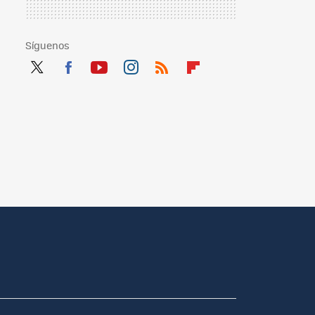
Síguenos
Twit
Fac
You
Inst
RSS
Flip
ter
ebo
tub
agr
boa
ok
e
am
rd