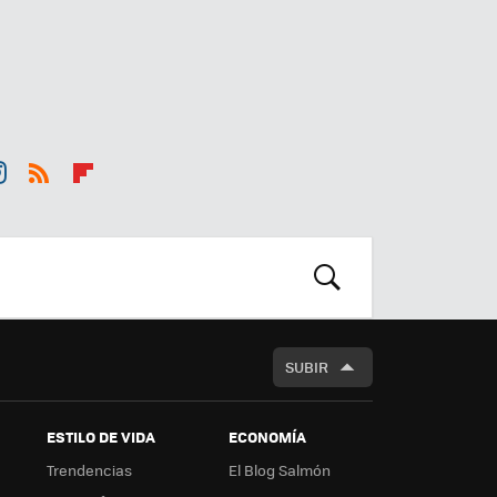
st
RSS
Flip
r
boa
m
rd
BUSCAR
SUBIR
ESTILO DE VIDA
ECONOMÍA
Trendencias
El Blog Salmón