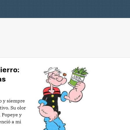
ierro:
as
do y siempre
ivo. Su olor
l Popeye y
enció a mi