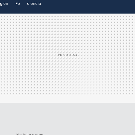
igion
Fe
ciencia
No te lo creas