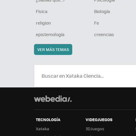
Física
Biología
religion
Fe
epistemología
creencias
VER MÁS TEMAS
TECNOLOGÍA
VIDEOJUEGOS
Xataka
3DJuegos