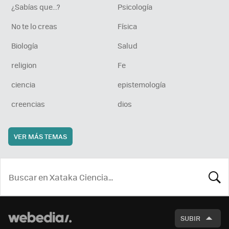
¿Sabías que...?
Psicología
No te lo creas
Física
Biología
Salud
religion
Fe
ciencia
epistemología
creencias
dios
VER MÁS TEMAS
BUSCA
SUBIR