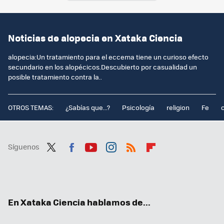
Noticias de alopecia en Xataka Ciencia
alopecia:Un tratamiento para el eccema tiene un curioso efecto
secundario en los alopécicos.Descubierto por casualidad un
posible tratamiento contra la..
OTROS TEMAS:
¿Sabías que...?
Psicología
religion
Fe
Síguenos
Twit
Fac
You
Inst
RSS
Flip
ter
ebo
tub
agr
boa
ok
e
am
rd
En Xataka Ciencia hablamos de...