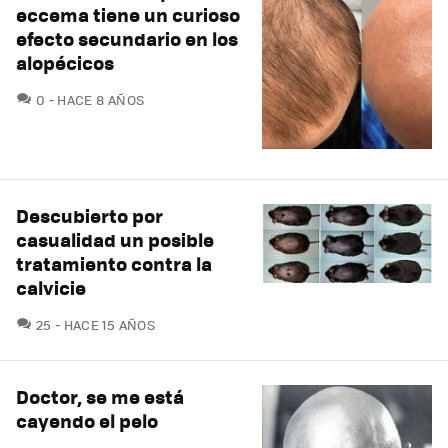
eccema tiene un curioso
efecto secundario en los
alopécicos
COMENTARIOS
0
HACE 8 AÑOS
Descubierto por
casualidad un posible
tratamiento contra la
calvicie
COMENTARIOS
25
HACE 15 AÑOS
Doctor, se me está
cayendo el pelo