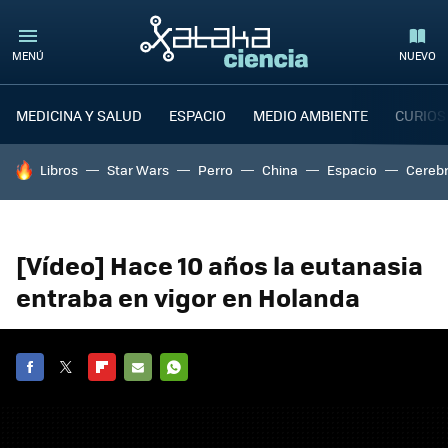
MENÚ
NUEVO
MEDICINA Y SALUD
ESPACIO
MEDIO AMBIENTE
CURIOS
HOY SE HABLA DE
Libros
Star Wars
Perro
China
Espacio
Cereb
[Vídeo] Hace 10 años la eutanasia
entraba en vigor en Holanda
FACEBOOK
TWITTER
FLIPBOARD
E-
WHATSAPP
MAIL