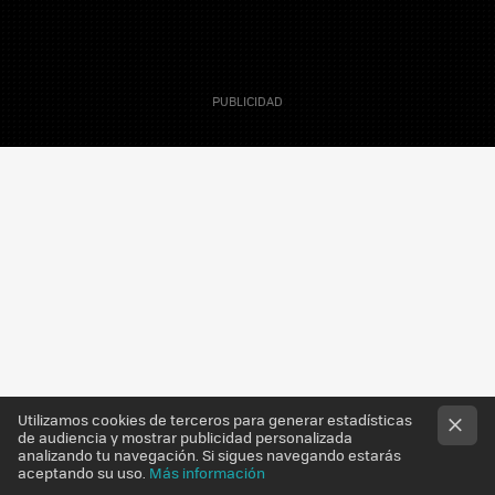
3 Abril 2012
Sergio Parra
Editor
Utilizamos cookies de terceros para generar estadísticas
de audiencia y mostrar publicidad personalizada
analizando tu navegación. Si sigues navegando estarás
aceptando su uso.
Más información
Hace diez años,
la eutanasia entraba en vigor