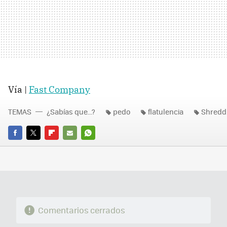
Vía |
Fast Company
TEMAS
¿Sabías que...?
pedo
flatulencia
Shredd
FACEBOOK
TWITTER
FLIPBOARD
E-
WHATSAPP
MAIL
Comentarios cerrados