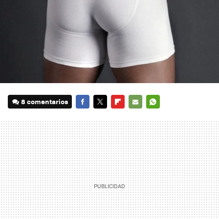
8 comentarios
FACEBOOK
TWITTER
FLIPBOARD
E-
WHATSAPP
MAIL