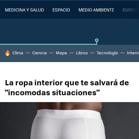
MEDICINA Y SALUD
ESPACIO
MEDIO AMBIENTE
CURIOS
HOY SE HABLA DE
Clima
Ciencia
Mapa
Libros
Tecnología
Intern
La ropa interior que te salvará de
"incomodas situaciones"