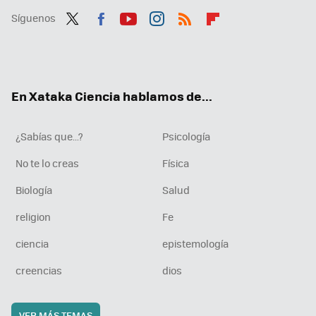
Síguenos
Twit
Fac
You
Inst
RSS
Flip
ter
ebo
tub
agr
boa
ok
e
am
rd
En Xataka Ciencia hablamos de...
¿Sabías que...?
Psicología
No te lo creas
Física
Biología
Salud
religion
Fe
ciencia
epistemología
creencias
dios
VER MÁS TEMAS