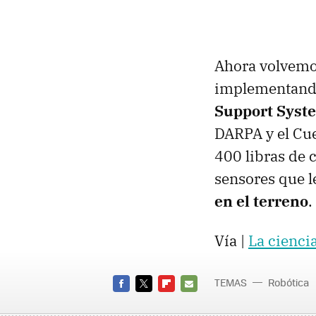
Ahora volvemos
implementando 
Support Syst
DARPA
y el Cu
400 libras de c
sensores que l
en el terreno
.
Vía |
La ciencia
TEMAS
Robótica
FACEBOOK
TWITTER
FLIPBOARD
E-