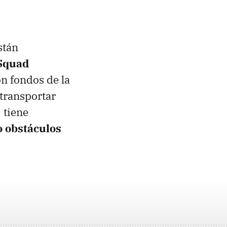
stán
Squad
n fondos de la
transportar
3 tiene
o obstáculos