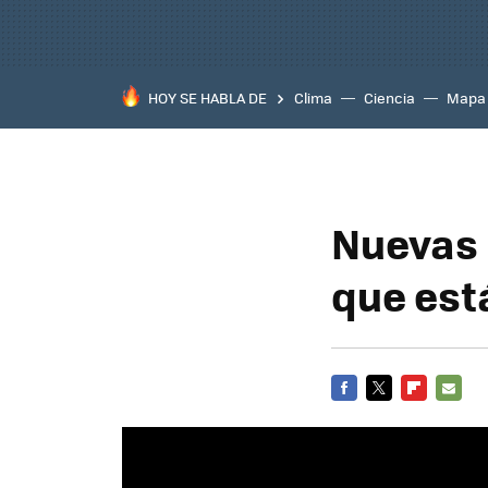
HOY SE HABLA DE
Clima
Ciencia
Mapa
Nuevas 
que est
FACEBOOK
TWITTER
FLIPBOARD
E-
MAIL