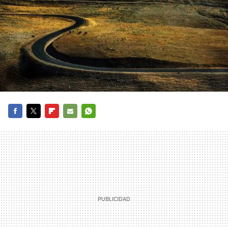
FACEBOOK
TWITTER
FLIPBOARD
E-
WHATSAPP
MAIL