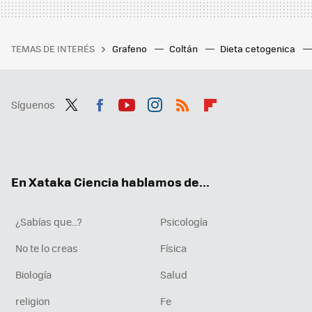
TEMAS DE INTERÉS
Grafeno
Coltán
Dieta cetogenica
Síguenos
Twit
Fac
You
Inst
RSS
Flip
ter
ebo
tub
agr
boa
ok
e
am
rd
En Xataka Ciencia hablamos de...
¿Sabías que...?
Psicología
No te lo creas
Física
Biología
Salud
religion
Fe