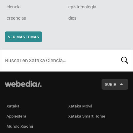
ciencia
epistemología
creencias
dios
VER MÁS TEMAS
BUSCA
SUBIR
Xataka
Xataka Móvil
Applesfera
Xataka Smart Home
Mundo Xiaomi