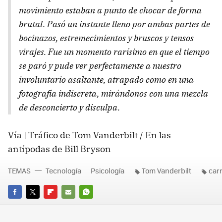
movimiento estaban a punto de chocar de forma
brutal. Pasó un instante lleno por ambas partes de
bocinazos, estremecimientos y bruscos y tensos
virajes. Fue un momento rarísimo en que el tiempo
se paró y pude ver perfectamente a nuestro
involuntario asaltante, atrapado como en una
fotografía indiscreta, mirándonos con una mezcla
de desconcierto y disculpa.
Vía | Tráfico de Tom Vanderbilt / En las
antípodas de Bill Bryson
TEMAS
Tecnología
Psicología
Tom Vanderbilt
car
FACEBOOK
TWITTER
FLIPBOARD
E-
WHATSAPP
MAIL