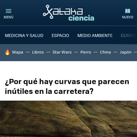
MENÚ
NUEVO
MEDICINA Y SALUD
ESPACIO
MEDIO AMBIENTE
CURIOS
HOY SE HABLA DE
Mapa
Libros
Star Wars
Perro
China
Japón
¿Por qué hay curvas que parecen
inútiles en la carretera?