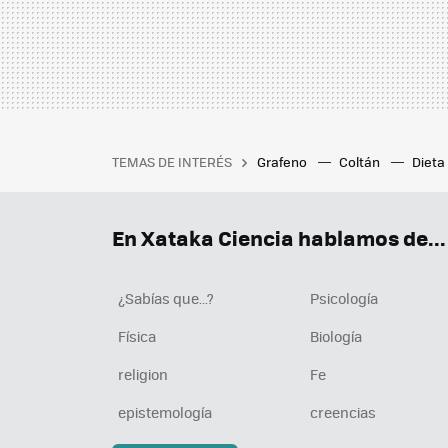
TEMAS DE INTERÉS
Grafeno
Coltán
Dieta
parpadea el ojo
Araña más
entre la Tierra y la Luna
¿V
En Xataka Ciencia hablamos de...
¿Sabías que...?
Psicología
Física
Biología
religion
Fe
epistemología
creencias