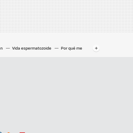
ón
Vida espermatozoide
Por qué me
 del mundo
Tiburón linterna
Distancia