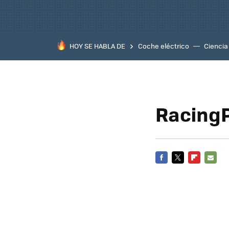
HOY SE HABLA DE
Coche eléctrico
Ciencia
RacingP
FACEBOOK
TWITTER
FLIPBOARD
E-
MAIL