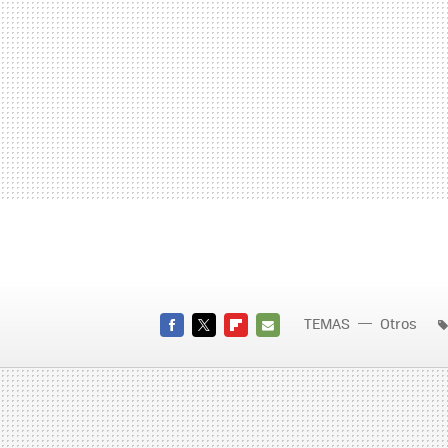
TEMAS
Otros
FACEBOOK
TWITTER
FLIPBOARD
E-
MAIL