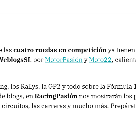
e las
cuatro ruedas en competición
ya tienen
WeblogsSL
por
MotorPasión
y
Moto22
, calien
.
g, los Rallys, la GP2 y todo sobre la Fórmula 
 de blogs, en
RacingPasión
nos mostrarán los p
s circuitos, las carreras y mucho más. Prepára