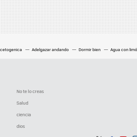
 cetogenica
Adelgazar andando
Dormir bien
Agua con lim
 grande del mundo
Tipos de ayuno intermitente
Pico más alto
itamina B12 para la resaca?
Cetosis
No te lo creas
Salud
ciencia
dios