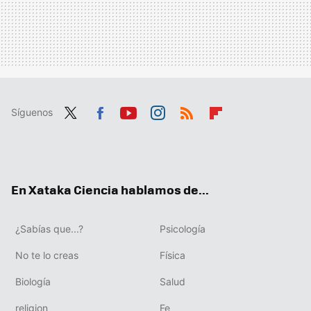
Síguenos
Twit
Fac
You
Inst
RSS
Flip
ter
ebo
tub
agr
boa
ok
e
am
rd
En Xataka Ciencia hablamos de...
¿Sabías que...?
Psicología
No te lo creas
Física
Biología
Salud
religion
Fe