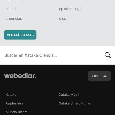
ciencia
epistemología
creencias
dios
VER MÁS TEMAS
BUSCA
SUBIR
Xataka
Xataka Móvil
Applesfera
Xataka Smart Home
Mundo Xiaomi