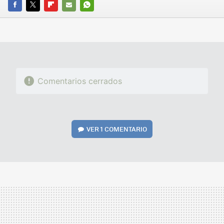
FACEBOOK
TWITTER
FLIPBOARD
E-
WHATSAPP
MAIL
Comentarios cerrados
VER
1 COMENTARIO