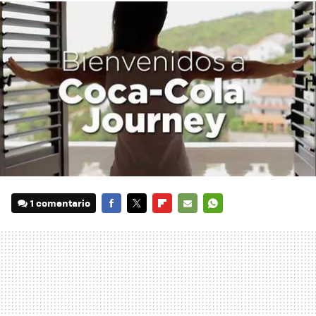
1 comentario
FACEBOOK
TWITTER
FLIPBOARD
E-
WHATSAPP
MAIL