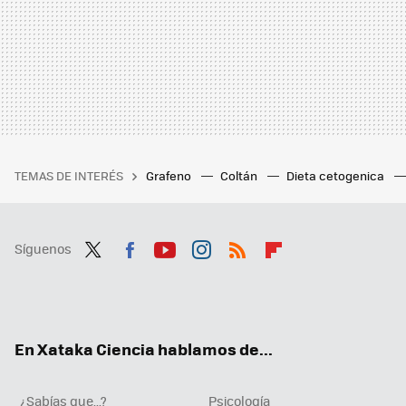
TEMAS DE INTERÉS
Grafeno
Coltán
Dieta cetogenica
Síguenos
Twit
Fac
You
Inst
RSS
Flip
ter
ebo
tub
agr
boa
ok
e
am
rd
En Xataka Ciencia hablamos de...
¿Sabías que...?
Psicología