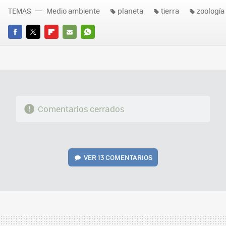
TEMAS
Medio ambiente
planeta
tierra
zoología
FACEBOOK
TWITTER
FLIPBOARD
E-
WHATSAPP
MAIL
Comentarios cerrados
VER
13 COMENTARIOS