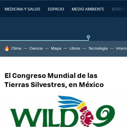
MEDICINA Y SALUD
ESPACIO
MEDIO AMBIENTE
CURIOS
HOY SE HABLA DE
Clima
Ciencia
Mapa
Libros
Tecnología
Intern
El Congreso Mundial de las
Tierras Silvestres, en México