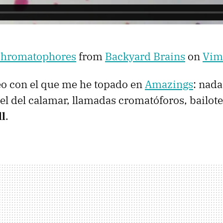
 Chromatophores
from
Backyard Brains
on
Vim
eo con el que me he topado en
Amazings
: nad
piel del calamar, llamadas cromatóforos, bailot
ll
.