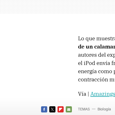
Lo que muestra
de un calama
autores del e
el iPod envía 
energía como p
contracción m
Vía |
Amazing
TEMAS
Biología