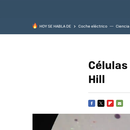
HOY SE HABLA DE
Coche eléctrico
Ciencia
Células
Hill
FACEBOOK
TWITTER
FLIPBOARD
E-
MAIL