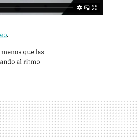
eo
.
a menos que las
eando al ritmo