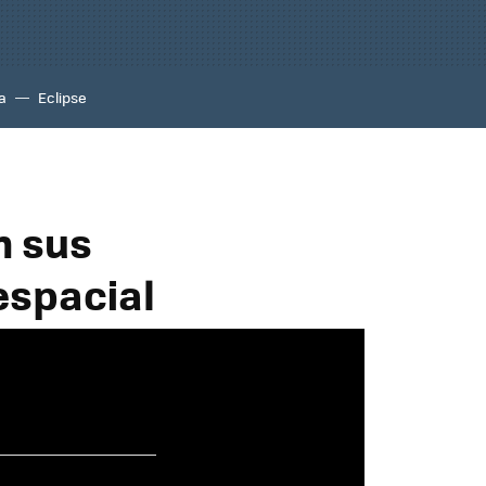
a
Eclipse
n sus
espacial