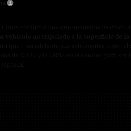
rra
e China confirmó hoy que en menos de cinco a
 vehículo no tripulado a la superficie de l
ra que más adelante sus astronautas pisen el sa
pasos de
EEUU
y la
URSS
en el camino para ser 
espacial.