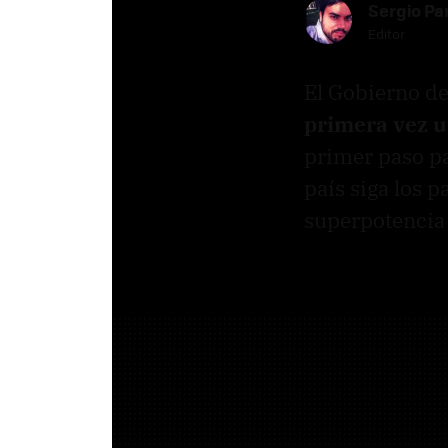
Sergio Pa
Editor
El Gobierno d
primera vez un
primer paso pa
país siga los 
superpotencia 