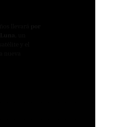
ños llevará
por
a Luna
, un
télite y el
la nueva