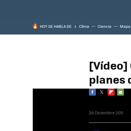
HOY SE HABLA DE
Clima
Ciencia
Mapa
[Vídeo]
planes 
FACEBOOK
TWITTER
FLIPBOARD
E-
MAIL
29 Diciembre 2011