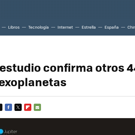
Libros
Tecnología
Internet
Estrella
España
Chi
 estudio confirma otros 4
exoplanetas
FACEBOOK
TWITTER
FLIPBOARD
E-
MAIL