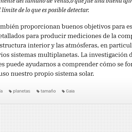
nte del tamaño de Venus,o que fue una buena afi
 límite de lo que es posible detectar.
ambién proporcionan buenos objetivos para e
etallados para producir mediciones de la com
estructura interior y las atmósferas, en particul
rios sistemas multiplanetas. La investigación 
res puede ayudarnos a comprender cómo se fo
luso nuestro propio sistema solar.
ía
planetas
tamaño
Gaia