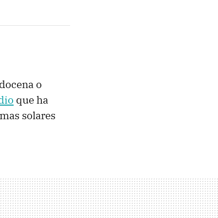
 docena o
dio
que ha
emas solares