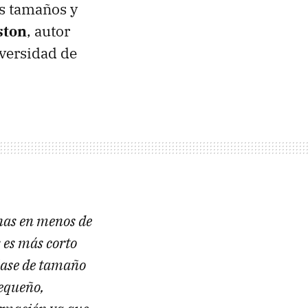
os tamaños y
ston
, autor
iversidad de
onas en menos de
 es más corto
clase de tamaño
pequeño,