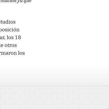
rmación ya que
studios
posición
ar, los 18
de otros
rmaron los