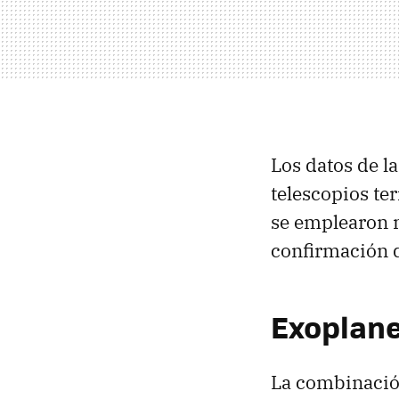
Los datos de l
telescopios ter
se emplearon 
confirmación d
Exoplan
La combinación