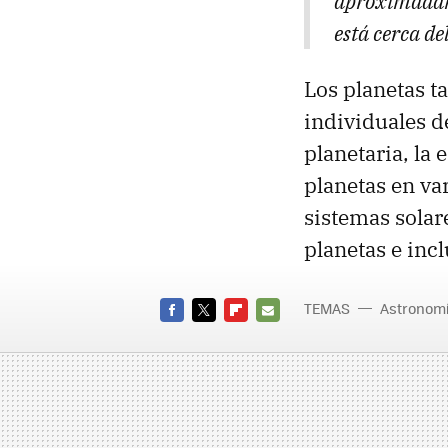
aproximadame
está cerca del
Los planetas t
individuales d
planetaria, la 
planetas en va
sistemas sola
planetas e inc
TEMAS
Astronom
FACEBOOK
TWITTER
FLIPBOARD
E-
MAIL