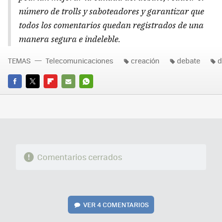
número de trolls y saboteadores y garantizar que
todos los comentarios quedan registrados de una
manera segura e indeleble.
TEMAS
Telecomunicaciones
creación
debate
d
FACEBOOK
TWITTER
FLIPBOARD
E-
WHATSAPP
MAIL
Comentarios cerrados
VER
4 COMENTARIOS