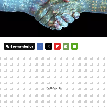
4 comentarios
FACEBOOK
TWITTER
FLIPBOARD
E-
WHATSAPP
MAIL