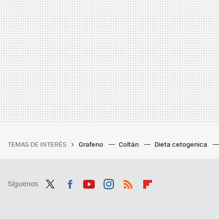
TEMAS DE INTERÉS
Grafeno
Coltán
Dieta cetogenica
Síguenos
Twit
Fac
You
Inst
RSS
Flip
ter
ebo
tub
agr
boa