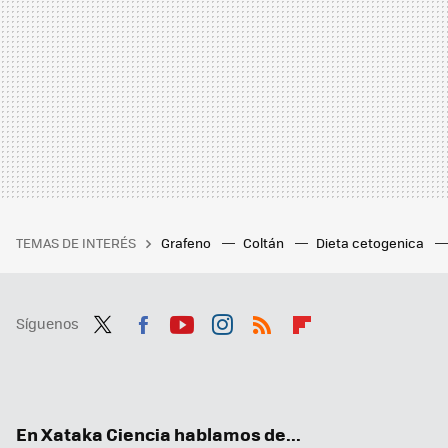
TEMAS DE INTERÉS
Grafeno
Coltán
Dieta cetogenica
Síguenos
Twit
Fac
You
Inst
RSS
Flip
ter
ebo
tub
agr
boa
ok
e
am
rd
En Xataka Ciencia hablamos de...