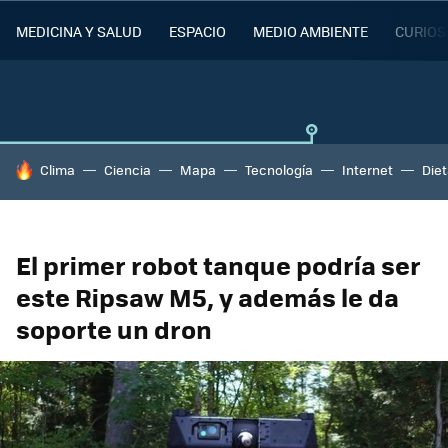
MEDICINA Y SALUD
ESPACIO
MEDIO AMBIENTE
CURIOS
HOY SE HABLA DE
Clima
Ciencia
Mapa
Tecnología
Internet
Die
El primer robot tanque podría ser
este Ripsaw M5, y además le da
soporte un dron