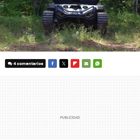
4 comentarios
FACEBOOK
TWITTER
FLIPBOARD
E-
WHATSAPP
MAIL