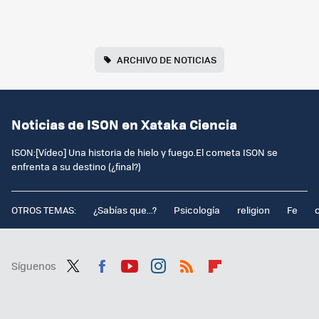
ARCHIVO DE NOTICIAS
Noticias de ISON en Xataka Ciencia
ISON:[Vídeo] Una historia de hielo y fuego.El cometa ISON se
enfrenta a su destino (¿final?)
OTROS TEMAS:
¿Sabías que...?
Psicología
religion
Fe
Síguenos
Twit
Fac
You
Inst
RSS
Flip
ter
ebo
tub
agr
boa