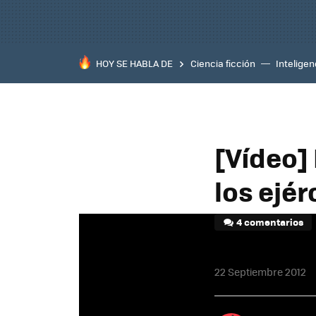
HOY SE HABLA DE
Ciencia ficción
Inteligenc
[Vídeo]
los ejér
4 comentarios
22 Septiembre 2012