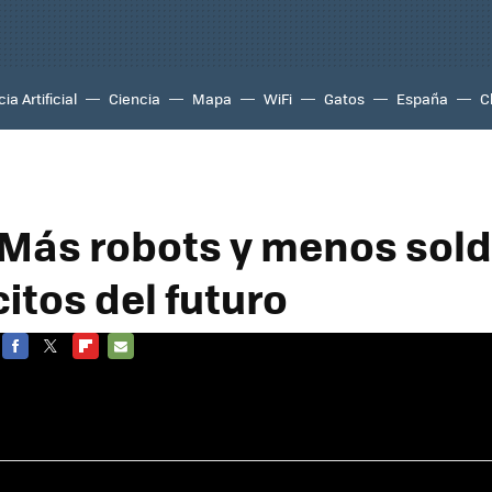
ia Artificial
Ciencia
Mapa
WiFi
Gatos
España
C
 Más robots y menos sol
citos del futuro
FACEBOOK
TWITTER
FLIPBOARD
E-
MAIL