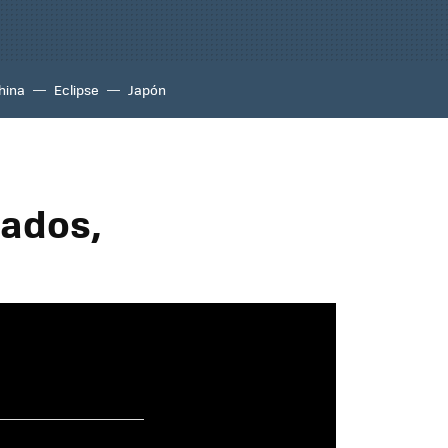
hina
Eclipse
Japón
dados,