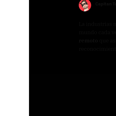
Capitan 
La industrias 
mundo cada ve
remoto
que as
reconocimiento