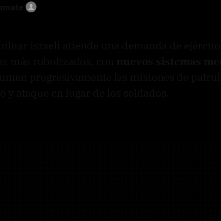
Tomate
militar israelí atiende una demanda de ejército
z más robotizados, con
nuevos sistemas med
umen progresivamente las misiones de patrul
 y ataque en lugar de los soldados.