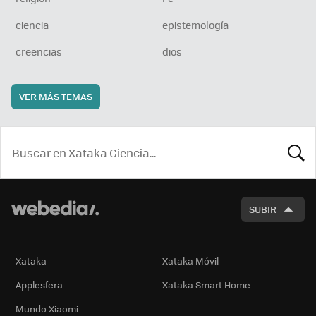
ciencia
epistemología
creencias
dios
VER MÁS TEMAS
BUSCA
SUBIR
Xataka
Xataka Móvil
Applesfera
Xataka Smart Home
Mundo Xiaomi