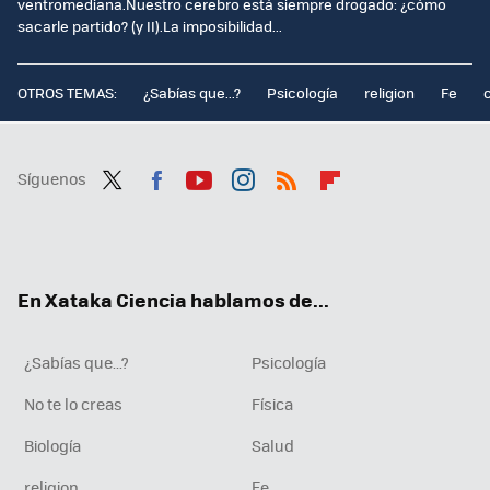
ventromediana.Nuestro cerebro está siempre drogado: ¿cómo
sacarle partido? (y II).La imposibilidad...
OTROS TEMAS:
¿Sabías que...?
Psicología
religion
Fe
Síguenos
Twit
Fac
You
Inst
RSS
Flip
ter
ebo
tub
agr
boa
ok
e
am
rd
En Xataka Ciencia hablamos de...
¿Sabías que...?
Psicología
No te lo creas
Física
Biología
Salud
religion
Fe