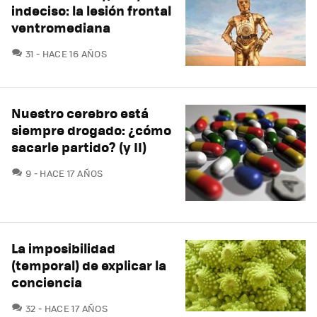
indeciso: la lesión frontal
ventromediana
COMENTARIOS
31
HACE 16 AÑOS
Nuestro cerebro está
siempre drogado: ¿cómo
sacarle partido? (y II)
COMENTARIOS
9
HACE 17 AÑOS
La imposibilidad
(temporal) de explicar la
conciencia
COMENTARIOS
32
HACE 17 AÑOS