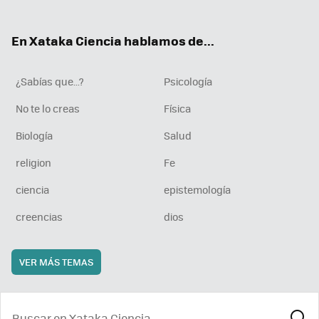
ter
ebo
tub
agr
boa
ok
e
am
rd
En Xataka Ciencia hablamos de...
¿Sabías que...?
Psicología
No te lo creas
Física
Biología
Salud
religion
Fe
ciencia
epistemología
creencias
dios
VER MÁS TEMAS