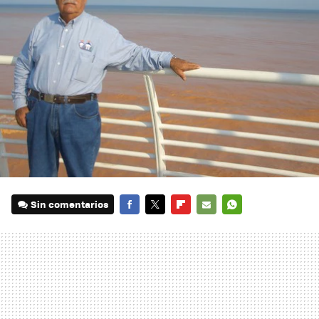
Sin comentarios
FACEBOOK
TWITTER
FLIPBOARD
E-
WHATSAPP
MAIL