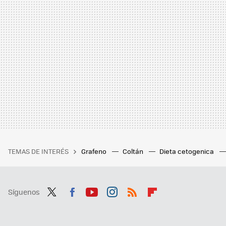
TEMAS DE INTERÉS
Grafeno
Coltán
Dieta cetogenica
Síguenos
Twit
Fac
You
Inst
RSS
Flip
ter
ebo
tub
agr
boa