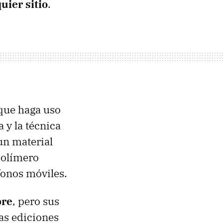
ier sitio
.
 que haga uso
 y la técnica
un material
opolímero
fonos móviles.
bre
, pero sus
as ediciones