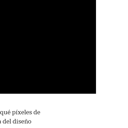
 qué píxeles de
a del diseño