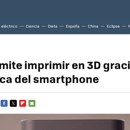
eléctrico
Ciencia
Dieta
España
China
Eclipse
mite imprimir en 3D graci
nca del smartphone
FACEBOOK
TWITTER
FLIPBOARD
E-
MAIL