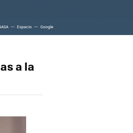
NASA
Espacio
Google
as a la