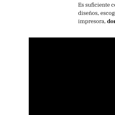
Es suficiente 
diseños, escog
impresora,
don