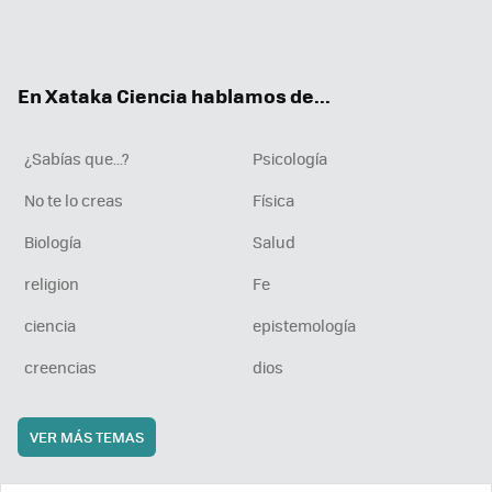
Twit
Fac
You
Inst
RSS
Flip
ter
ebo
tub
agr
boa
ok
e
am
rd
En Xataka Ciencia hablamos de...
¿Sabías que...?
Psicología
No te lo creas
Física
Biología
Salud
religion
Fe
ciencia
epistemología
creencias
dios
VER MÁS TEMAS