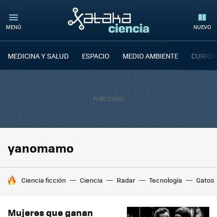
MENÚ
NUEVO
MEDICINA Y SALUD
ESPACIO
MEDIO AMBIENTE
CURIOS
yanomamo
HOY SE HABLA DE
Ciencia ficción
Ciencia
Radar
Tecnología
Gatos
Mujeres que ganan