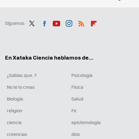
Síguenos
Twit
Fac
You
Inst
RSS
Flip
ter
ebo
tub
agr
boa
ok
e
am
rd
En Xataka Ciencia hablamos de...
¿Sabías que...?
Psicología
No te lo creas
Física
Biología
Salud
religion
Fe
ciencia
epistemología
creencias
dios