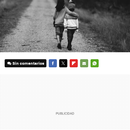
Sin comentarios
FACEBOOK
TWITTER
FLIPBOARD
E-
WHATSAPP
MAIL