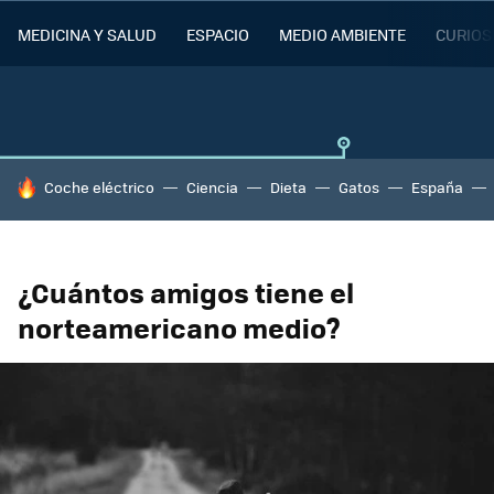
MEDICINA Y SALUD
ESPACIO
MEDIO AMBIENTE
CURIOS
HOY SE HABLA DE
Coche eléctrico
Ciencia
Dieta
Gatos
España
¿Cuántos amigos tiene el
norteamericano medio?