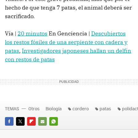
hecho de que tenga 7 patas, el animal deberá ser
sacrificado.
Vía |
20 minutos
En Genciencia |
Descubiertos
los restos fósiles de una serpiente con cadera y
patas
,
Investigadores japoneses hallan un delfín
con restos de patas
TEMAS
Otros
Biología
cordero
patas
polidact
FACEBOOK
TWITTER
FLIPBOARD
E-
WHATSAPP