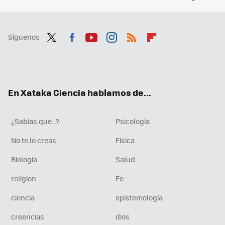
Síguenos
Twit
Fac
You
Inst
RSS
Flip
ter
ebo
tub
agr
boa
ok
e
am
rd
En Xataka Ciencia hablamos de...
¿Sabías que...?
Psicología
No te lo creas
Física
Biología
Salud
religion
Fe
ciencia
epistemología
creencias
dios