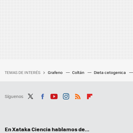
TEMAS DE INTERÉS
Grafeno
Coltán
Dieta cetogenica
Síguenos
Twit
Fac
You
Inst
RSS
Flip
ter
ebo
tub
agr
boa
ok
e
am
rd
En Xataka Ciencia hablamos de...