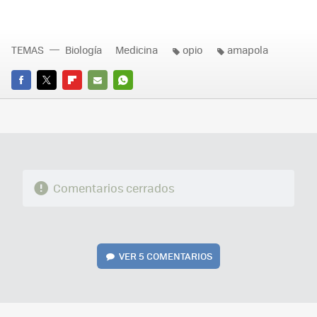
TEMAS
Biología
Medicina
opio
amapola
FACEBOOK
TWITTER
FLIPBOARD
E-
WHATSAPP
MAIL
Comentarios cerrados
VER
5 COMENTARIOS