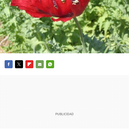
FACEBOOK
TWITTER
FLIPBOARD
E-
WHATSAPP
MAIL