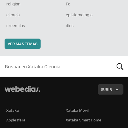
religion
Fe
ciencia
epistemología
creencias
dios
VER MÁS TEMAS
BUSCA
SUBIR
Xataka
Xataka Móvil
Applesfera
Xataka Smart Home