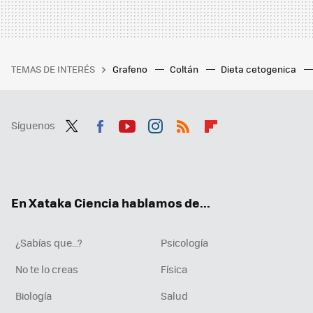
TEMAS DE INTERÉS
Grafeno
Coltán
Dieta cetogenica
Síguenos
Twit
Fac
You
Inst
RSS
Flip
ter
ebo
tub
agr
boa
ok
e
am
rd
En Xataka Ciencia hablamos de...
¿Sabías que...?
Psicología
No te lo creas
Física
Biología
Salud