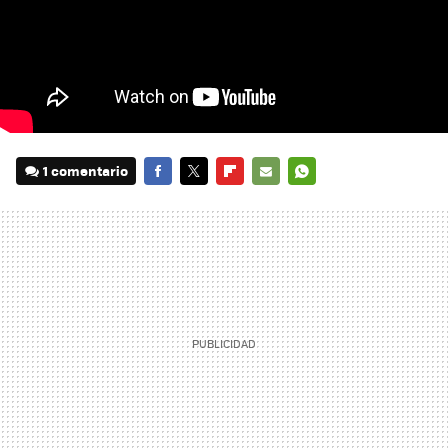
1 comentario
FACEBOOK
TWITTER
FLIPBOARD
E-
WHATSAPP
MAIL