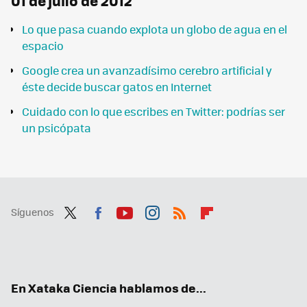
01 de julio de 2012
Lo que pasa cuando explota un globo de agua en el
espacio
Google crea un avanzadísimo cerebro artificial y
éste decide buscar gatos en Internet
Cuidado con lo que escribes en Twitter: podrías ser
un psicópata
Síguenos
Twit
Fac
You
Inst
RSS
Flip
ter
ebo
tub
agr
boa
ok
e
am
rd
En Xataka Ciencia hablamos de...