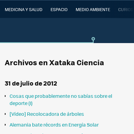
MEDICINA Y SALUD
ESPACIO
MEDIO AMBIENTE
CURIOS
Archivos en Xataka Ciencia
31 de julio de 2012
Cosas que probablemente no sabías sobre el
deporte (I)
[Vídeo] Recolocadora de árboles
Alemania bate récords en Energía Solar