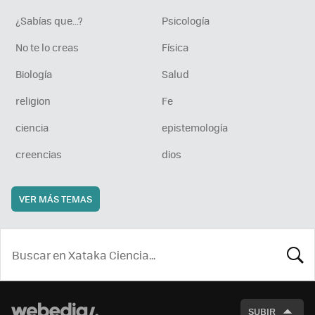
¿Sabías que...?
Psicología
No te lo creas
Física
Biología
Salud
religion
Fe
ciencia
epistemología
creencias
dios
VER MÁS TEMAS
BUSCA
SUBIR