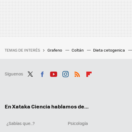
TEMAS DE INTERÉS
Grafeno
Coltán
Dieta cetogenica
Síguenos
Twit
Fac
You
Inst
RSS
Flip
ter
ebo
tub
agr
boa
ok
e
am
rd
En Xataka Ciencia hablamos de...
¿Sabías que...?
Psicología