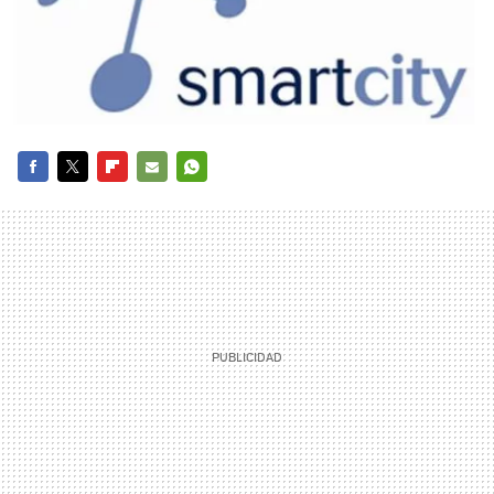
FACEBOOK
TWITTER
FLIPBOARD
E-
WHATSAPP
MAIL