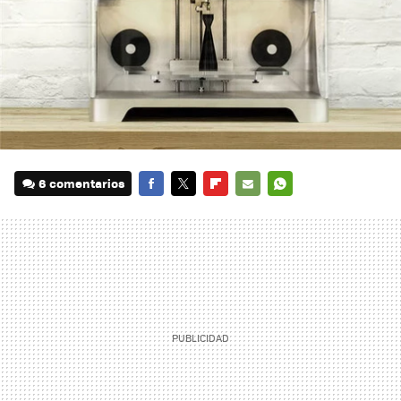
6 comentarios
FACEBOOK
TWITTER
FLIPBOARD
E-
WHATSAPP
MAIL