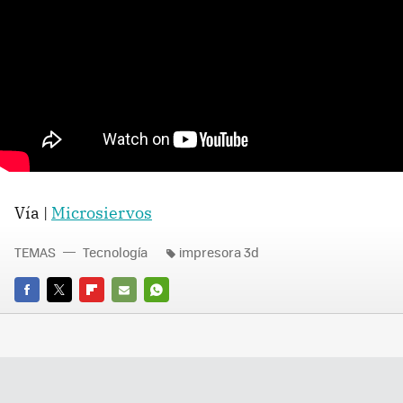
Vía |
Microsiervos
TEMAS
Tecnología
impresora 3d
FACEBOOK
TWITTER
FLIPBOARD
E-
WHATSAPP
MAIL