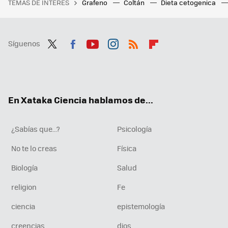
TEMAS DE INTERÉS
Grafeno
Coltán
Dieta cetogenica
Síguenos
Twit
Fac
You
Inst
RSS
Flip
ter
ebo
tub
agr
boa
ok
e
am
rd
En Xataka Ciencia hablamos de...
¿Sabías que...?
Psicología
No te lo creas
Física
Biología
Salud
religion
Fe
ciencia
epistemología
creencias
dios