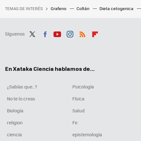
TEMAS DE INTERÉS
Grafeno
Coltán
Dieta cetogenica
Síguenos
Twit
Fac
You
Inst
RSS
Flip
ter
ebo
tub
agr
boa
ok
e
am
rd
En Xataka Ciencia hablamos de...
¿Sabías que...?
Psicología
No te lo creas
Física
Biología
Salud
religion
Fe
ciencia
epistemología