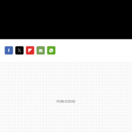
FACEBOOK
TWITTER
FLIPBOARD
E-
WHATSAPP
MAIL