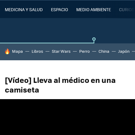
MEDICINA Y SALUD
ESPACIO
MEDIO AMBIENTE
CURIOS
HOY SE HABLA DE
Mapa
Libros
Star Wars
Perro
China
Japón
[Vídeo] Lleva al médico en una
camiseta