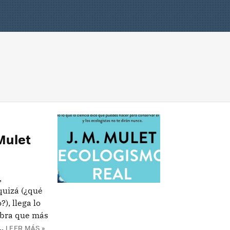
 Mulet
,
quizá (¿qué
), llega lo
obra que más
.
LEER MÁS »