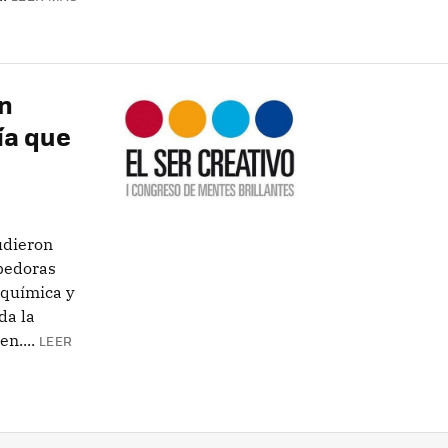
un
ía que
udieron
pedoras
oquímica y
da la
n....
LEER