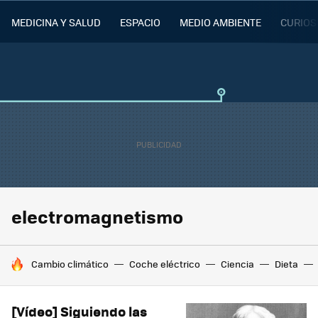
MEDICINA Y SALUD
ESPACIO
MEDIO AMBIENTE
CURIOS
electromagnetismo
HOY SE HABLA DE
Cambio climático
Coche eléctrico
Ciencia
Dieta
[Vídeo] Siguiendo las