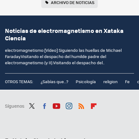
ARCHIVO DE NOTICIAS
Noticias de electromagnetismo en Xataka
Ciencia
electromagnetismo:[Vídeo] Siguiendo las huellas de Michael
Faraday.Visitando el despacho del humilde padre del
electromagnetismo (y II).Visitando el despacho del..
OTROS TEMAS:
¿Sabías que...?
Psicología
religion
Fe
Síguenos
Twit
Fac
You
Inst
RSS
Flip
ter
ebo
tub
agr
boa
ok
e
am
rd