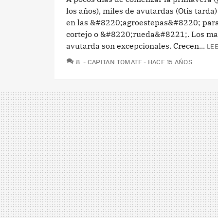
los años), miles de avutardas (Otis tarda
en las &#8220;agroestepas&#8220; para 
cortejo o &#8220;rueda&#8221;. Los ma
avutarda son excepcionales. Crecen...
LEE
COMENTARIOS
8
CAPITAN TOMATE
HACE 15 AÑOS