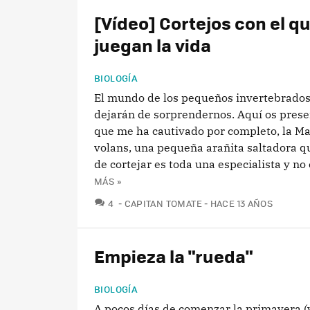
[Vídeo] Cortejos con el q
juegan la vida
BIOLOGÍA
El mundo de los pequeños invertebrado
dejarán de sorprendernos. Aquí os prese
que me ha cautivado por completo, la M
volans, una pequeña arañita saltadora qu
de cortejar es toda una especialista y no e
MÁS »
COMENTARIOS
4
CAPITAN TOMATE
HACE 13 AÑOS
Empieza la "rueda"
BIOLOGÍA
A pocos días de comenzar la primavera (