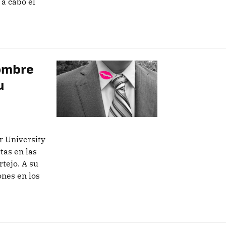
 a cabo el
hombre
u
r University
tas en las
rtejo. A su
ones en los