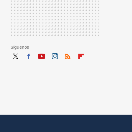
Síguenos
Twit
Fac
You
Inst
RSS
Flip
ter
ebo
tub
agr
boa
ok
e
am
rd