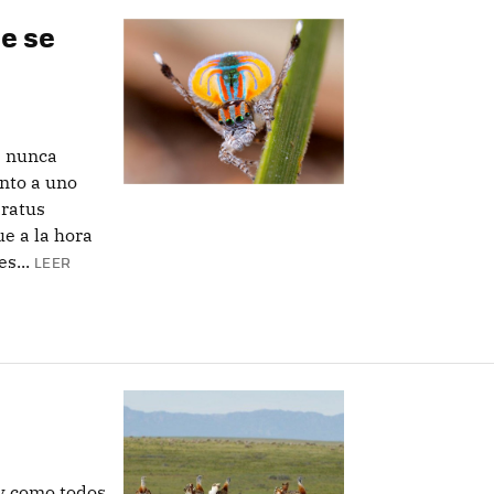
ue se
s nunca
nto a uno
aratus
e a la hora
s...
LEER
y como todos