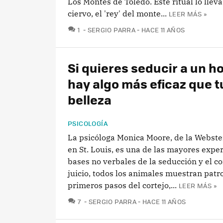
Los Montes de Toledo. Este ritual lo lleva
ciervo, el 'rey' del monte...
LEER MÁS »
COMENTARIOS
1
SERGIO PARRA
HACE 11 AÑOS
Si quieres seducir a un 
hay algo más eficaz que t
belleza
PSICOLOGÍA
La psicóloga Monica Moore, de la Webste
en St. Louis, es una de las mayores exper
bases no verbales de la seducción y el co
juicio, todos los animales muestran patr
primeros pasos del cortejo,...
LEER MÁS »
COMENTARIOS
7
SERGIO PARRA
HACE 11 AÑOS