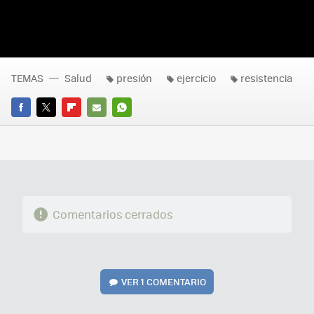
TEMAS
Salud
presión
ejercicio
resistencia
FACEBOOK
TWITTER
FLIPBOARD
E-
WHATSAPP
MAIL
Comentarios cerrados
VER
1 COMENTARIO