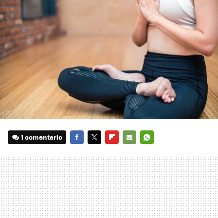
1 comentario
FACEBOOK
TWITTER
FLIPBOARD
E-
WHATSAPP
MAIL