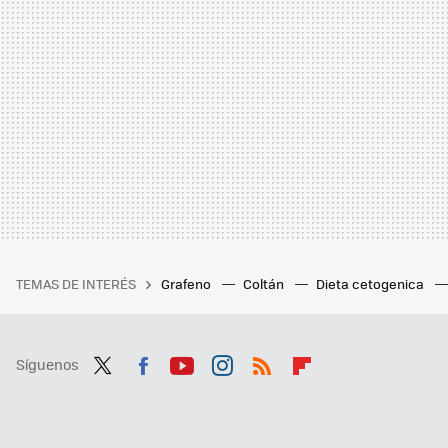
TEMAS DE INTERÉS
Grafeno
Coltán
Dieta cetogenica
Síguenos
Twit
Fac
You
Inst
RSS
Flip
ter
ebo
tub
agr
boa