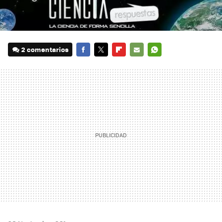
2 comentarios
FACEBOOK
TWITTER
FLIPBOARD
E-
WHATSAPP
MAIL