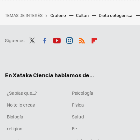
TEMAS DE INTERÉS
Grafeno
Coltán
Dieta cetogenica
Síguenos
Twit
Fac
You
Inst
RSS
Flip
ter
ebo
tub
agr
boa
ok
e
am
rd
En Xataka Ciencia hablamos de...
¿Sabías que...?
Psicología
No te lo creas
Física
Biología
Salud
religion
Fe