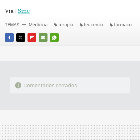
Vía |
Sinc
TEMAS
Medicina
terapia
leucemia
fármaco
FACEBOOK
TWITTER
FLIPBOARD
E-
WHATSAPP
MAIL
Comentarios cerrados