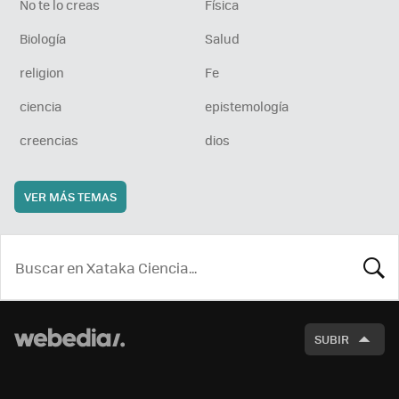
No te lo creas
Física
Biología
Salud
religion
Fe
ciencia
epistemología
creencias
dios
VER MÁS TEMAS
BUSCA
SUBIR