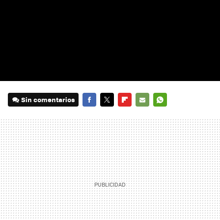
Sin comentarios
FACEBOOK
TWITTER
FLIPBOARD
E-
WHATSAPP
MAIL