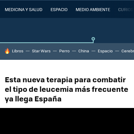
MEDICINA Y SALUD
ESPACIO
MEDIO AMBIENTE
CURIOS
HOY SE HABLA DE
Libros
Star Wars
Perro
China
Espacio
Cereb
Esta nueva terapia para combatir
el tipo de leucemia más frecuente
ya llega España