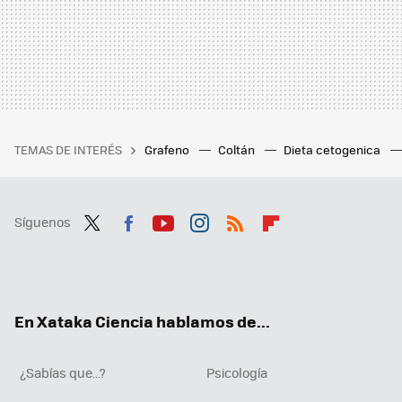
TEMAS DE INTERÉS
Grafeno
Coltán
Dieta cetogenica
Síguenos
Twit
Fac
You
Inst
RSS
Flip
ter
ebo
tub
agr
boa
ok
e
am
rd
En Xataka Ciencia hablamos de...
¿Sabías que...?
Psicología