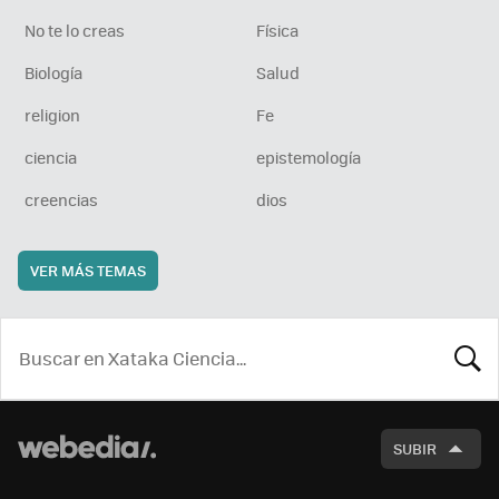
No te lo creas
Física
Biología
Salud
religion
Fe
ciencia
epistemología
creencias
dios
VER MÁS TEMAS
BUSCA
SUBIR