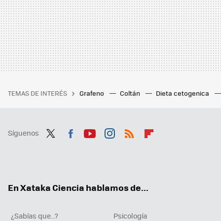
TEMAS DE INTERÉS
Grafeno
Coltán
Dieta cetogenica
Síguenos
Twit
Fac
You
Inst
RSS
Flip
ter
ebo
tub
agr
boa
ok
e
am
rd
En Xataka Ciencia hablamos de...
¿Sabías que...?
Psicología