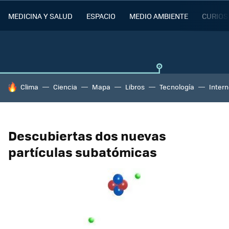
MEDICINA Y SALUD
ESPACIO
MEDIO AMBIENTE
CURIOS
HOY SE HABLA DE
Clima
Ciencia
Mapa
Libros
Tecnología
Intern
Descubiertas dos nuevas
partículas subatómicas