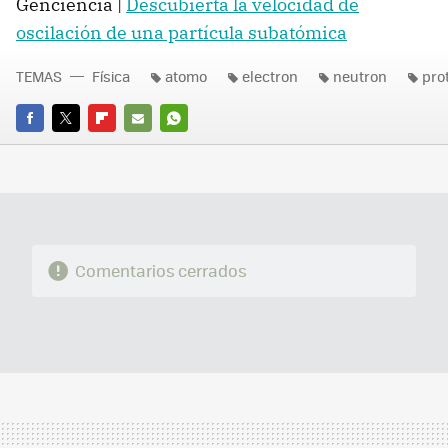
Genciencia |
Descubierta la velocidad de
oscilación de una partícula subatómica
TEMAS
Física
atomo
electron
neutron
pro
FACEBOOK
TWITTER
FLIPBOARD
E-
WHATSAPP
MAIL
Comentarios cerrados