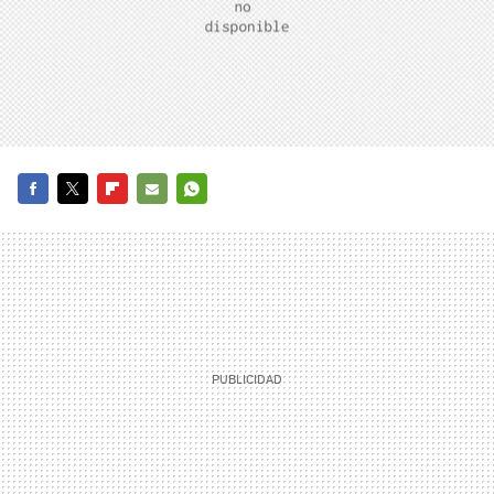
FACEBOOK
TWITTER
FLIPBOARD
E-
WHATSAPP
MAIL