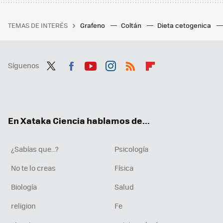
TEMAS DE INTERÉS
Grafeno
Coltán
Dieta cetogenica
Síguenos
Twit
Fac
You
Inst
RSS
Flip
ter
ebo
tub
agr
boa
ok
e
am
rd
En Xataka Ciencia hablamos de...
¿Sabías que...?
Psicología
No te lo creas
Física
Biología
Salud
religion
Fe