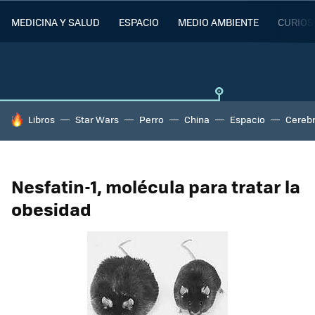
MEDICINA Y SALUD
ESPACIO
MEDIO AMBIENTE
CURIOS
HOY SE HABLA DE
Libros
Star Wars
Perro
China
Espacio
Cereb
Nesfatin-1, molécula para tratar la
obesidad