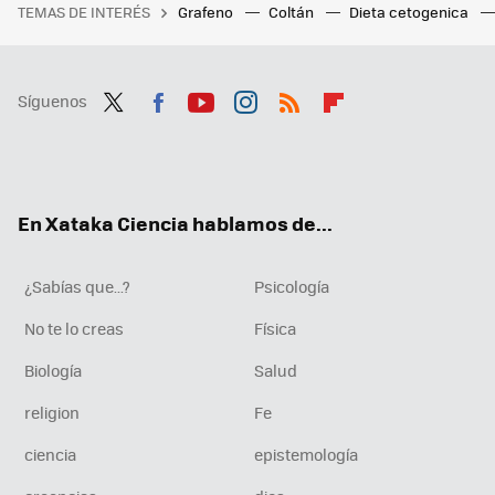
TEMAS DE INTERÉS
Grafeno
Coltán
Dieta cetogenica
Síguenos
Twit
Fac
You
Inst
RSS
Flip
ter
ebo
tub
agr
boa
ok
e
am
rd
En Xataka Ciencia hablamos de...
¿Sabías que...?
Psicología
No te lo creas
Física
Biología
Salud
religion
Fe
ciencia
epistemología