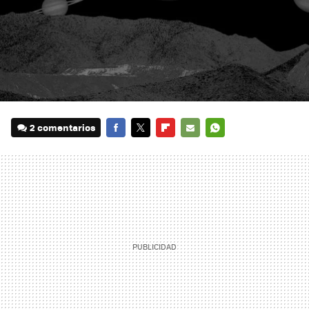
2 comentarios
FACEBOOK
TWITTER
FLIPBOARD
E-
WHATSAPP
MAIL