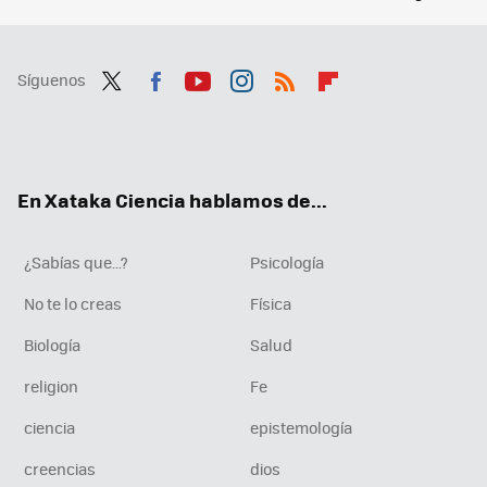
Síguenos
Twit
Fac
You
Inst
RSS
Flip
ter
ebo
tub
agr
boa
ok
e
am
rd
En Xataka Ciencia hablamos de...
¿Sabías que...?
Psicología
No te lo creas
Física
Biología
Salud
religion
Fe
ciencia
epistemología
creencias
dios