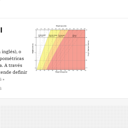
l
inglés), o
opométricas
a. A través
tende definir
 »
S