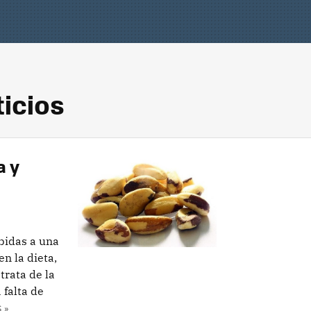
icios
a y
bidas a una
en la dieta,
trata de la
falta de
 »