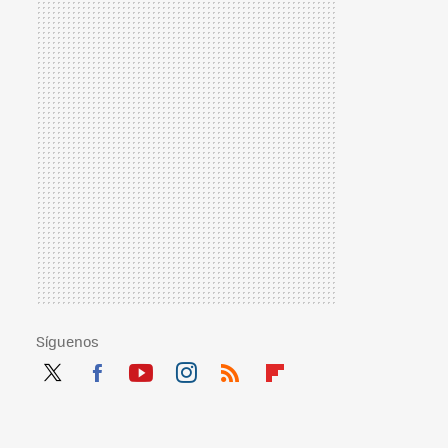
Síguenos
Twit
Fac
You
Inst
RSS
Flip
ter
ebo
tub
agr
boa