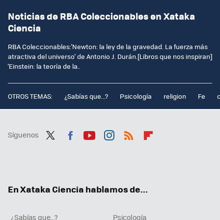
Noticias de RBA Coleccionables en Xataka
Ciencia
RBA Coleccionables:'Newton: la ley de la gravedad. La fuerza más
atractiva del universo' de Antonio J. Durán.[Libros que nos inspiran]
'Einstein: la teoría de la..
OTROS TEMAS:
¿Sabías que...?
Psicología
religion
Fe
Síguenos
Twit
Fac
You
Inst
RSS
Flip
ter
ebo
tub
agr
boa
ok
e
am
rd
En Xataka Ciencia hablamos de...
¿Sabías que...?
Psicología