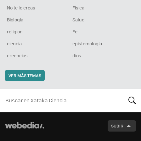
No te lo creas
Física
Biología
Salud
religion
Fe
ciencia
epistemología
creencias
dios
VER MÁS TEMAS
BUSCA
SUBIR