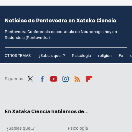
Noticias de Pontevedra en Xataka Ciencia
Pontevedra:Conferencia espectáculo de Neuromagic hoy en
Redondela (Pontevedra)
OTROS TEMAS:
¿Sabías que...?
Psicología
religion
Fe
Síguenos
Twit
Fac
You
Inst
RSS
Flip
ter
ebo
tub
agr
boa
ok
e
am
rd
En Xataka Ciencia hablamos de...
¿Sabías que...?
Psicología