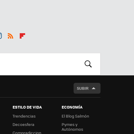
st
RSS
Flip
r
boa
m
rd
BUSCAR
SUBIR
ESTILO DE VIDA
ECONOMÍA
Trendencias
El Blog Salmón
Decoesfera
Pymes y
Autónomos
Compradiccion