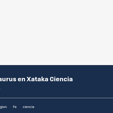
aurus en Xataka Ciencia
?
igion
Fe
ciencia