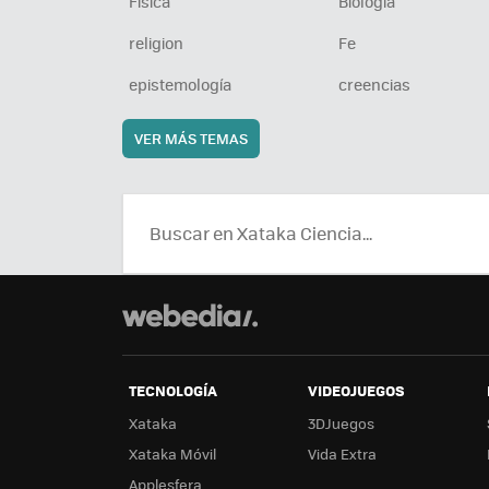
Física
Biología
religion
Fe
epistemología
creencias
VER MÁS TEMAS
TECNOLOGÍA
VIDEOJUEGOS
Xataka
3DJuegos
Xataka Móvil
Vida Extra
Applesfera