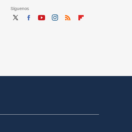
Síguenos
Twit
Fac
You
Inst
RSS
Flip
ter
ebo
tub
agr
boa
ok
e
am
rd