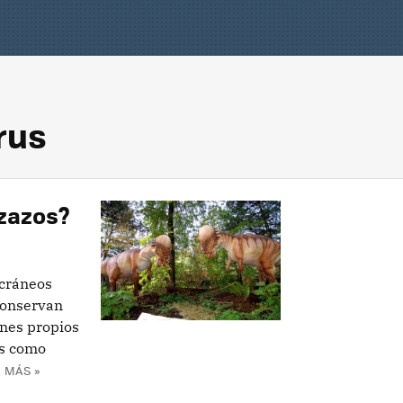
rus
ezazos?
 cráneos
conservan
nes propios
os como
 MÁS »