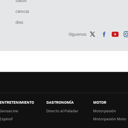
Salud
ciencia
dios
Síguenos
Twit
Fac
You
In
ter
ebo
tub
ag
ok
e
a
ENTRETENIMIENTO
GASTRONOMÍA
MOTOR
Sensacine
Directo al Paladar
Motorpasión
Espinof
Motorpasión Moto