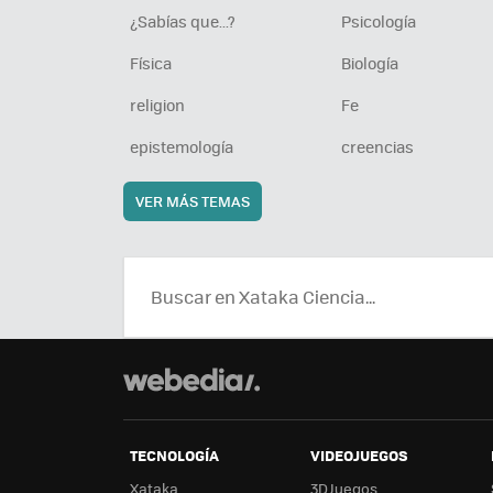
¿Sabías que...?
Psicología
Física
Biología
religion
Fe
epistemología
creencias
VER MÁS TEMAS
TECNOLOGÍA
VIDEOJUEGOS
Xataka
3DJuegos