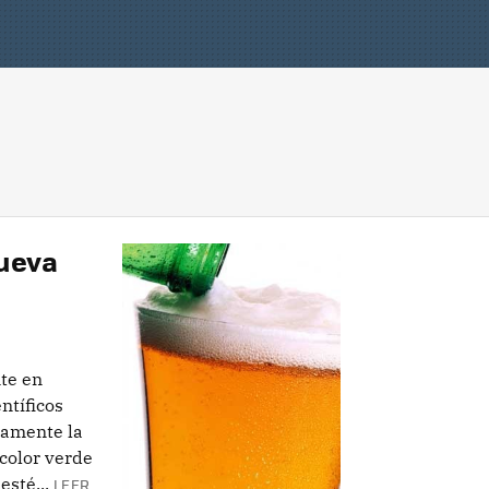
nueva
te en
ntíficos
camente la
color verde
esté...
LEER