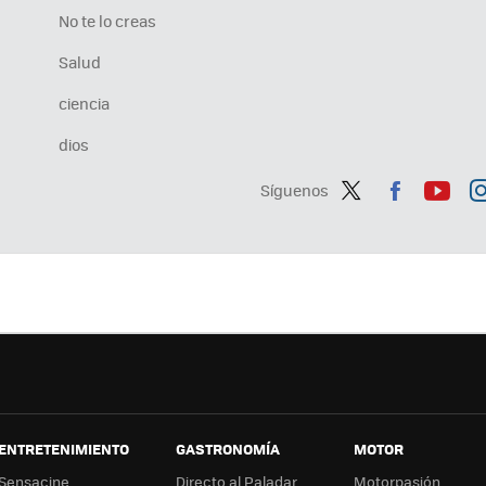
No te lo creas
Salud
ciencia
dios
Síguenos
Twit
Fac
You
In
ter
ebo
tub
ag
ok
e
a
ENTRETENIMIENTO
GASTRONOMÍA
MOTOR
Sensacine
Directo al Paladar
Motorpasión