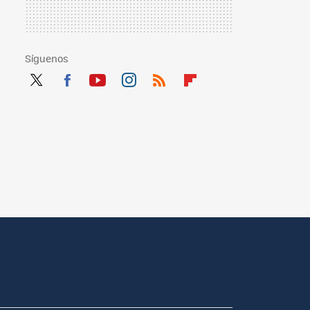
Síguenos
Twit
Fac
You
Inst
RSS
Flip
ter
ebo
tub
agr
boa
ok
e
am
rd