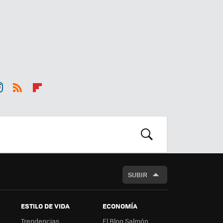
st
RSS
Flip
r
boa
m
rd
BUSCAR
SUBIR
ESTILO DE VIDA
ECONOMÍA
Trendencias
El Blog Salmón